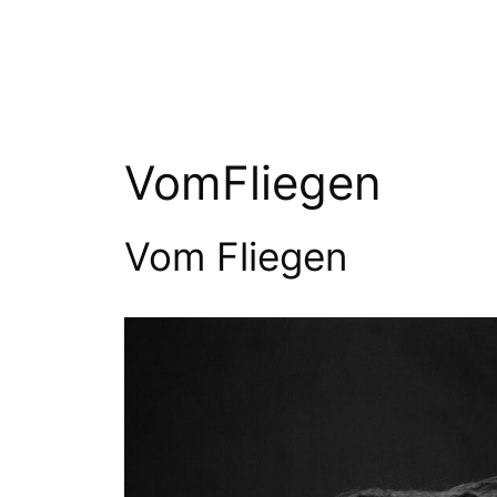
Zum
Inhalt
springen
VomFliegen
Vom Fliegen