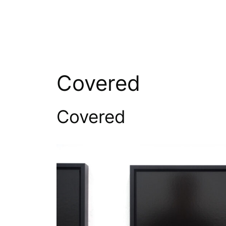
Zum
Inhalt
springen
Covered
Covered